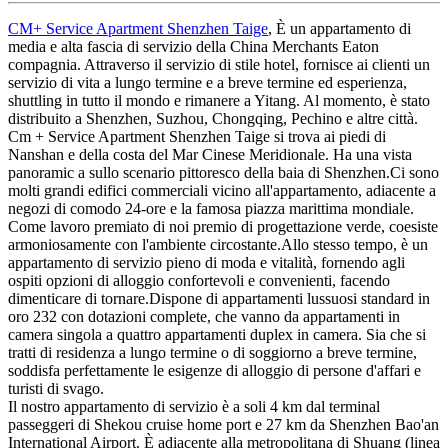
CM+ Service Apartment Shenzhen Taige
, È un appartamento di
media e alta fascia di servizio della China Merchants Eaton
compagnia. Attraverso il servizio di stile hotel, fornisce ai clienti un
servizio di vita a lungo termine e a breve termine ed esperienza,
shuttling in tutto il mondo e rimanere a Yitang. Al momento, è stato
distribuito a Shenzhen, Suzhou, Chongqing, Pechino e altre città.
Cm + Service Apartment Shenzhen Taige si trova ai piedi di
Nanshan e della costa del Mar Cinese Meridionale. Ha una vista
panoramic a sullo scenario pittoresco della baia di Shenzhen.Ci sono
molti grandi edifici commerciali vicino all'appartamento, adiacente a
negozi di comodo 24-ore e la famosa piazza marittima mondiale.
Come lavoro premiato di noi premio di progettazione verde, coesiste
armoniosamente con l'ambiente circostante.Allo stesso tempo, è un
appartamento di servizio pieno di moda e vitalità, fornendo agli
ospiti opzioni di alloggio confortevoli e convenienti, facendo
dimenticare di tornare.Dispone di appartamenti lussuosi standard in
oro 232 con dotazioni complete, che vanno da appartamenti in
camera singola a quattro appartamenti duplex in camera. Sia che si
tratti di residenza a lungo termine o di soggiorno a breve termine,
soddisfa perfettamente le esigenze di alloggio di persone d'affari e
turisti di svago.
Il nostro appartamento di servizio è a soli 4 km dal terminal
passeggeri di Shekou cruise home port e 27 km da Shenzhen Bao'an
International Airport. È adiacente alla metropolitana di Shuang (linea