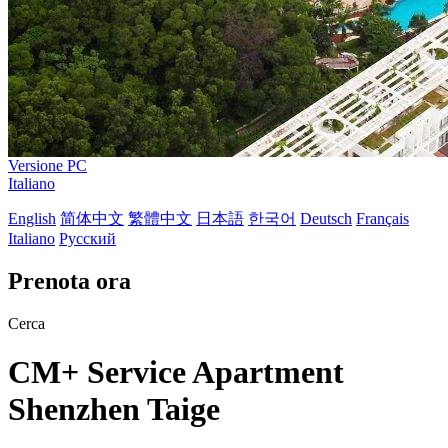
Versione PC
Italiano
English
简体中文
繁體中文
日本語
한국어
Deutsch
Français
Italiano
Русский
Prenota ora
Cerca
CM+ Service Apartment
Shenzhen Taige