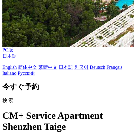
PC版
日本語
English
简体中文
繁體中文
日本語
한국어
Deutsch
Français
Italiano
Русский
今すぐ予約
検 索
CM+ Service Apartment
Shenzhen Taige